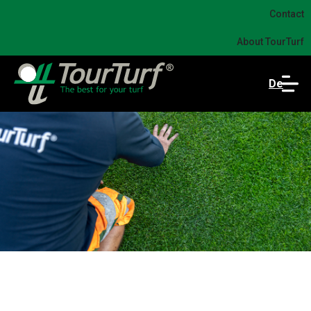
Contact
About TourTurf
De