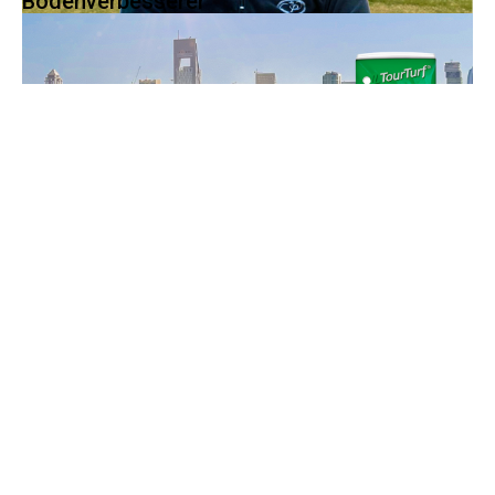
Bodenverbesserer
Yavor Atanasov war
seit 2011
als
Superintendent im Pravets
Golf Club
tätig
, einem von Peter...
Fallstudie: Reduzierung des Pflanzenschutz
Einsatzes
®
TourTurf
CSG Calcium Sulphate Granules ist ein nachhaltiges
Produkt, das zu 95 % aus...
Fallstudie: WINSTONgolf – Optimierte
Wassernutzung
Seit 2002 ist Head-Greenkeeper Harald Kübler für die Pflege des